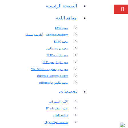
الصفحة الرئيسية
معاهد اللغة
معهد EMS
Sheffield Academy – أكاديمية شيفيلد
معهد ELEC
معهد برایت ماليزيا
معهد إيلت – ELIT
معهد اي ال سي ELC
معهد وول ستريت – Wall Street
Britannia Language Center
معهد كاليفورنيا california
تخصصات
الأمن السيبراني
تقنية المعلومات IT
دراسة الطب
هندسة الميكاترونيك