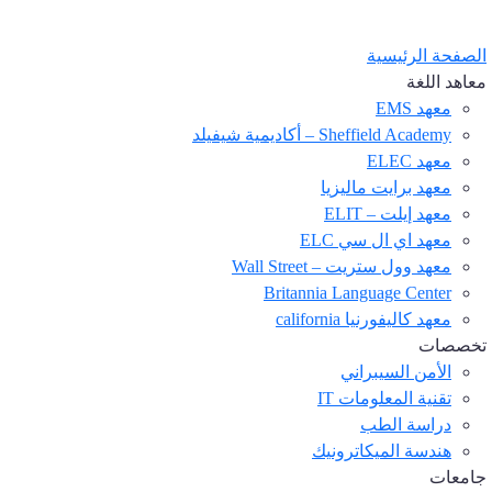
الصفحة الرئيسية
معاهد اللغة
معهد EMS
Sheffield Academy – أكاديمية شيفيلد
معهد ELEC
معهد برایت ماليزيا
معهد إيلت – ELIT
معهد اي ال سي ELC
معهد وول ستريت – Wall Street
Britannia Language Center
معهد كاليفورنيا california
تخصصات
الأمن السيبراني
تقنية المعلومات IT
دراسة الطب
هندسة الميكاترونيك
جامعات