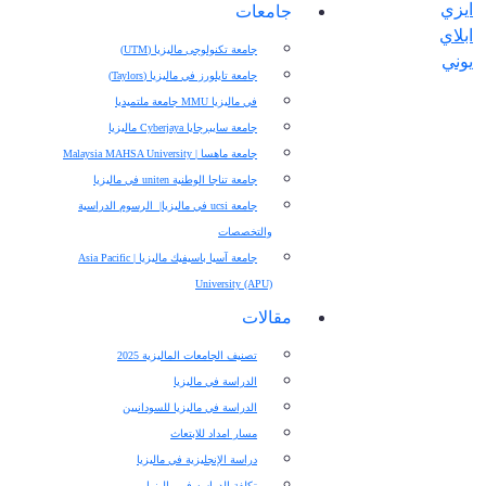
جامعات
جامعة تكنولوجى ماليزيا (UTM)
جامعة تايلورز في ماليزيا (Taylors)
في ماليزيا MMU جامعة ملتميديا
جامعة سايبرجايا Cyberjaya ماليزيا
جامعة ماهسا | Malaysia MAHSA University
جامعة تناجا الوطنية uniten في ماليزيا
جامعة ucsi في ماليزيا| الرسوم الدراسية
والتخصصات
جامعة آسيا باسيفيك ماليزيا | Asia Pacific
University (APU)
مقالات
تصنيف الجامعات الماليزية 2025
الدراسة في ماليزيا
الدراسة في ماليزيا للسودانيين
مسار امداد للابتعاث
دراسة الإنجليزية في ماليزيا
تكلفة الدراسه في ماليزيا